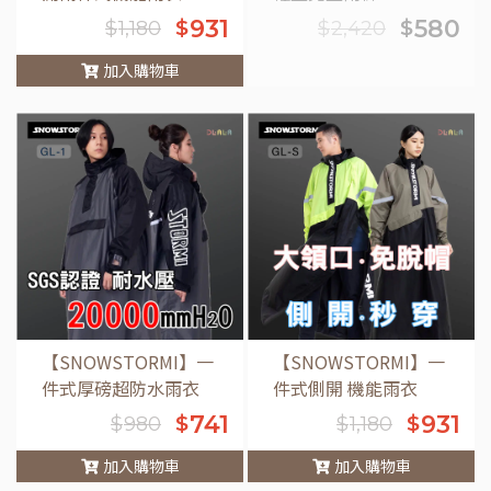
931
580
$
$
$
1,180
$
2,420
加入購物車
車
【SNOWSTORMI】一
【SNOWSTORMI】一
件式厚磅超防水雨衣
件式側開 機能雨衣
741
931
$
$
$
980
$
1,180
加入購物車
加入購物車