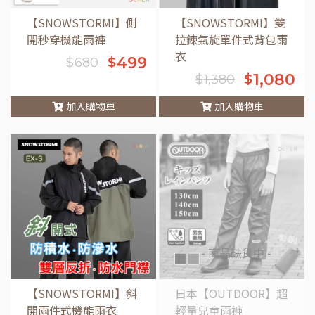
【SNOWSTORMI】側
【SNOWSTORMI】雙
開秒穿機能雨褲
拉鍊氣旋單件式背包雨
衣
499
$
$
680
1,080
$
$
1,380
加入購物車
加入購物車
車
- 商品缺貨中 -
【SNOWSTORMI】斜
日本【OUTDOOR】超
開兩件式機能雨衣
輕量兒童雨褲