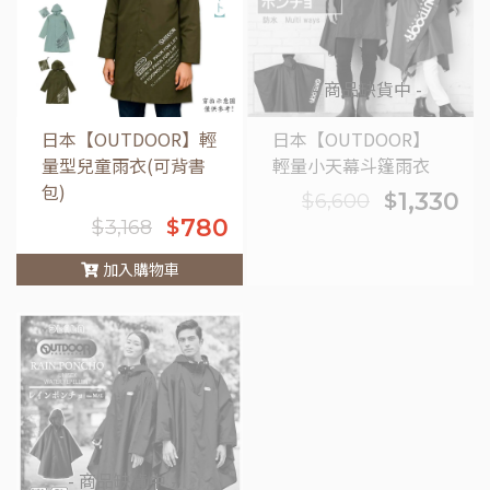
- 商品缺貨中 -
日本【OUTDOOR】輕
日本【OUTDOOR】
量型兒童雨衣(可背書
輕量小天幕斗篷雨衣
包)
1,330
$
$
6,600
780
$
$
3,168
加入購物車
車
- 商品缺貨中 -