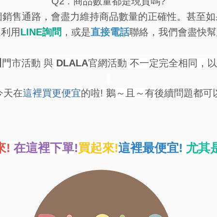
Q2 : 商品數量都是現貨嗎?
有多個銷售通路，會盡力維持商品數量的正確性。甚至
迎利用
LINE詢問
，或是
直接電話
聯絡，我們會盡快幫
川
門市活動 與
DLALA
官網活動 不一定完全相同，
今天在
這裡買更便宜
的啦! 鵝～且～有後續問題都可
來!
在這裡下單!
買起來!
這裡最便宜!
尤其