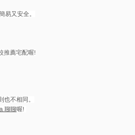
簡易又安全。
較推薦宅配喔!
則也不相同。
la 聊聊
喔!