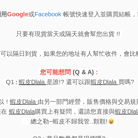
Google
或
Facebook
帳號快速登入並購買結帳，
利用
只要有現貨當天或隔天就會幫您出貨 !!
可以隔日到貨，如果您的地址有人幫忙收件，會比
您可能想問
(Q & A)
:
Q1
蝦皮Dlala
是誰!? 還可以跟
蝦皮Dlala
買嗎?
:
以 !
蝦皮Dlala
由另一部門經營，販售價格與交易規
在
蝦皮Dlala
購買上有疑問，還請您直接與
蝦皮Dla
總之勒~蝦皮不歸我管..顆顆!