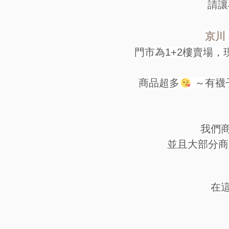
請讓
京川
門市為1+2樓賣場
商品超多
～有襪
我們
並且大部分商
在