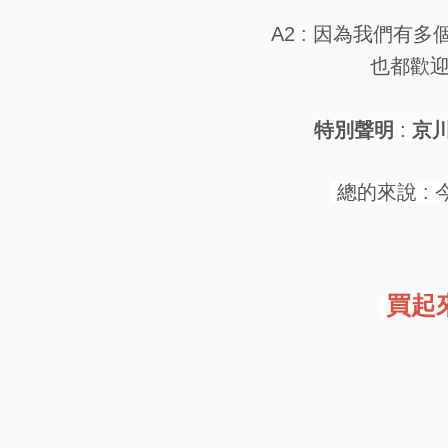
A2 : 因為我們
也都歡
特別聲明
:
京
總的來說 : 
買起