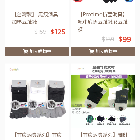
【台灣製】 無痕消臭
【Protimo抗菌消臭】
加壓五趾襪
毛巾底男五趾襪女五趾
襪
125
$
$
159
99
$
$
139
加入購物車
加入購物車
車
【竹炭消臭系列】竹炭
【竹炭消臭系列】細針