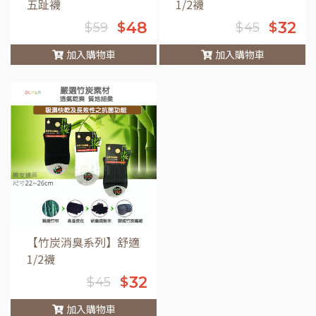
五趾襪
1/2襪
48
32
$
$
$
59
$
45
加入購物車
加入購物車
車
【竹炭消臭系列】舒適
1/2襪
32
$
$
45
加入購物車