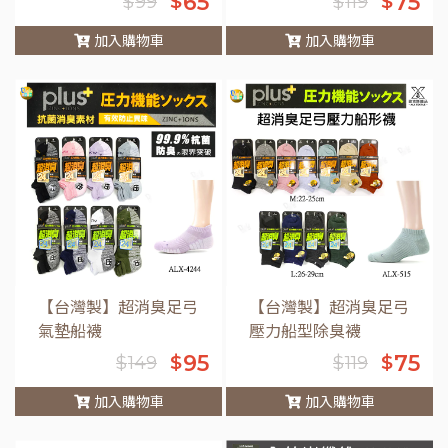
65
75
$
$
$
99
$
119
加入購物車
加入購物車
車
【台灣製】超消臭足弓
【台灣製】超消臭足弓
氣墊船襪
壓力船型除臭襪
95
75
$
$
$
149
$
119
加入購物車
加入購物車