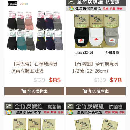
車
【蒂巴蕾】石墨烯消臭
【台灣製】全竹炭除臭
抗菌立體五趾襪
1/2襪 (22~26cm)
85
78
$
$
$
129
$
139
加入購物車
加入購物車
車