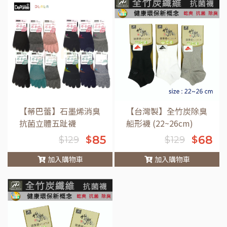
車
【蒂巴蕾】石墨烯消臭
【台灣製】全竹炭除臭
抗菌立體五趾襪
船形襪 (22~26cm)
85
68
$
$
$
129
$
129
加入購物車
加入購物車
車