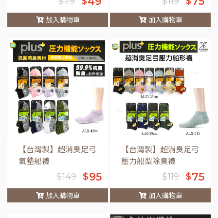
49
75
$
$
$
79
$
119
加入購物車
加入購物車
車
【台灣製】超消臭足弓
【台灣製】超消臭足弓
氣墊船襪
壓力船型除臭襪
95
75
$
$
$
149
$
119
加入購物車
加入購物車