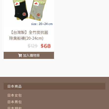
【台灣製】全竹炭抗菌
除臭船襪(20-24cm)
68
$
$
129
加入購物車
車
日本商品
日本女包
日本男包
日本錢包