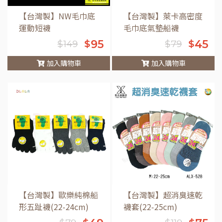
【台灣製】NW毛巾底
【台灣製】萊卡高密度
運動短襪
毛巾底氣墊船襪
95
45
$
$
$
149
$
79
加入購物車
加入購物車
車
【台灣製】歐樂純棉船
【台灣製】超消臭速乾
形五趾襪(22-24cm)
襪套(22-25cm)