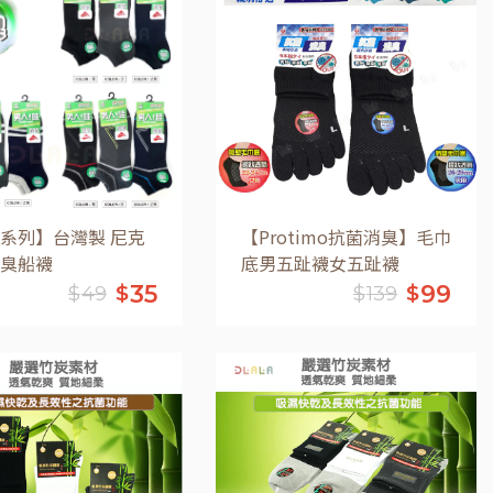
加入購物車
加入購物車
系列】台灣製 尼克
【Protimo抗菌消臭】毛巾
臭船襪
底男五趾襪女五趾襪
35
99
$
$
$
49
$
139
加入購物車
加入購物車