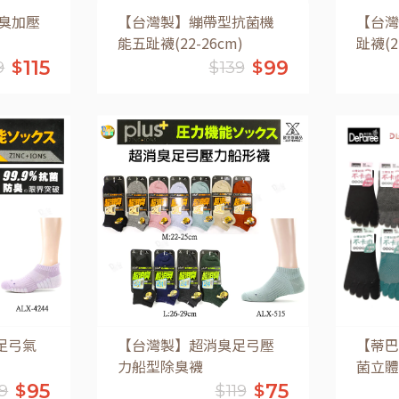
臭加壓
【台灣製】繃帶型抗菌機
【台灣
能五趾襪(22-26cm)
趾襪(2
115
99
$
$
9
$
139
車
加入購物車
足弓氣
【台灣製】超消臭足弓壓
【蒂巴
力船型除臭襪
菌立體
95
75
$
$
9
$
119