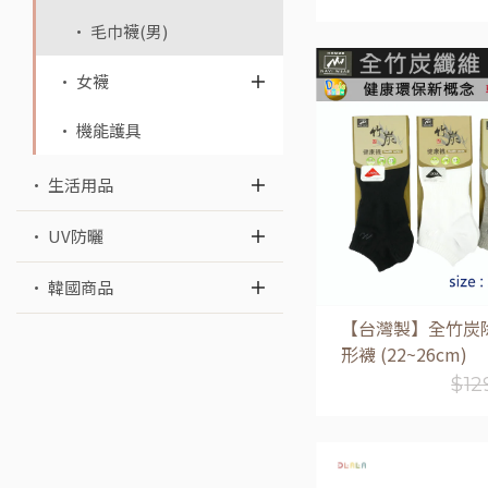
• 毛巾襪(男)
• 女襪
加入購物
• 機能護具
• 生活用品
• UV防曬
• 韓國商品
【台灣製】全竹炭
形襪 (22~26cm)
$
12