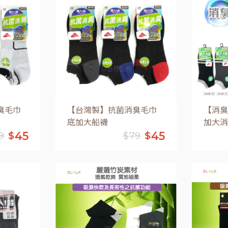
車
加入購物車
臭毛巾
【台灣製】抗菌消臭毛巾
【消臭
底加大船襪
加大消
45
45
$
$
9
$
79
車
加入購物車