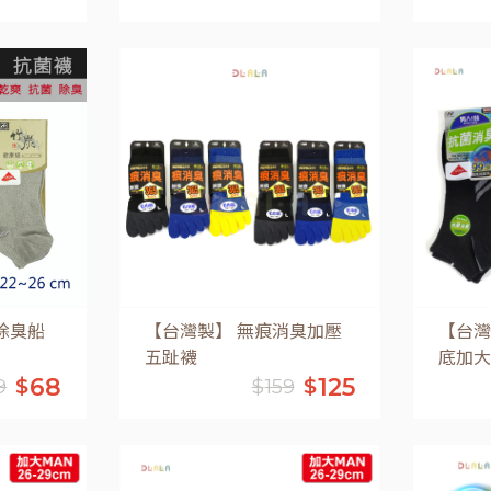
車
加入購物車
除臭船
【台灣製】 無痕消臭加壓
【台灣
五趾襪
底加大
68
125
$
$
9
$
159