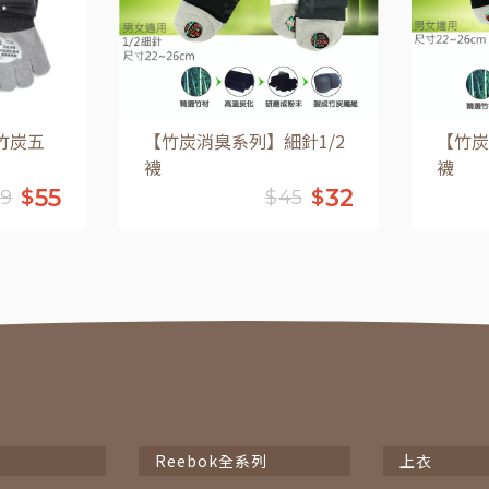
竹炭五
【竹炭消臭系列】細針1/2
【竹炭
襪
襪
55
32
$
$
69
$
45
車
加入購物車
Reebok全系列
上衣