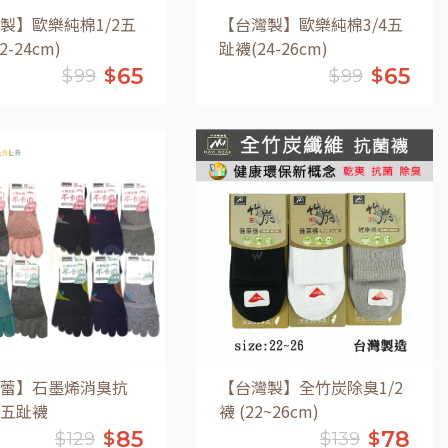
製】歐樂純棉1/2五
【台灣製】歐樂純棉3/4五
2-24cm)
趾襪(24-26cm)
65
65
$
$
$
99
$
99
加入購物車
加入購物車
蕾】石墨烯消臭抗
【台灣製】全竹炭除臭1/2
五趾襪
襪 (22~26cm)
85
78
$
$
$
129
$
139