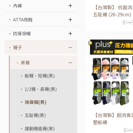
• 內褲
【台灣製】 抗菌消
五趾襪 (26-29cm)
• ATTA拖鞋
$
14
• 防寒保暖
• 襪子
加入購物
• 男襪
• 船襪、短襪(男)
• 1/2襪、長襪(男)
• 除臭襪(男)
【台灣製】超消臭
• 五趾襪(男)
墊船襪
• 運動機能襪(男)
$
14