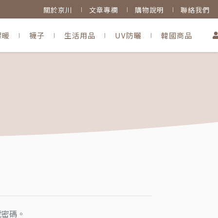
關於京川
文章專欄
購物說明
聯絡我們
保暖
襪子
生活用品
UV防曬
韓國商品
號密碼。