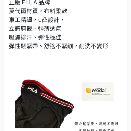
正版 F I L A 品牌
莫代爾材質，布料柔軟
車工精細，u凸設計，
立體剪裁、輕薄透氣
吸濕排汗、彈性極佳
彈性鬆緊帶、舒適不緊繃，耐洗不變形