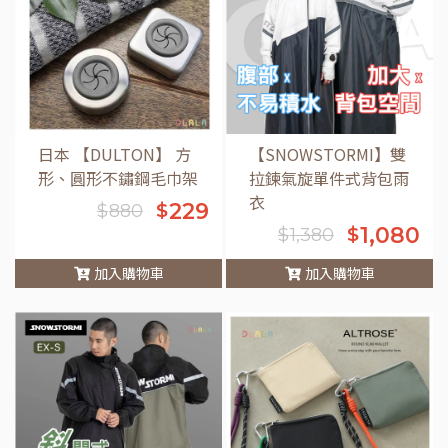
日本 【DULTON】 方
【SNOWSTORMI】雙
形、圓形不鏽鋼毛巾架
拉鍊氣旋單件式背包雨
衣
229
$
$
880
1,080
$
$
1,380
加入購物車
加入購物車
車