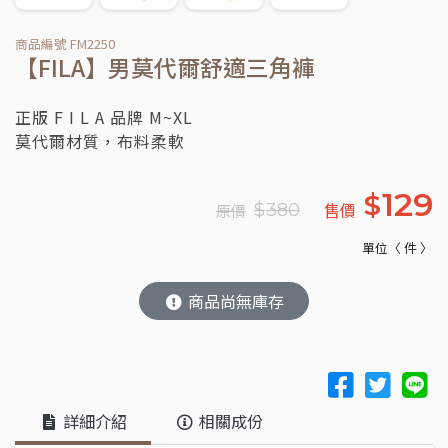
商品編號 FM2250
【FILA】男莫代爾舒適三角褲
正版 F I L A 品牌 M~XL
莫代爾材質，布料柔軟
129
$
售價
$
380
原價
單位〈 件 〉
商品尚無庫存
詳細介紹
相關成份