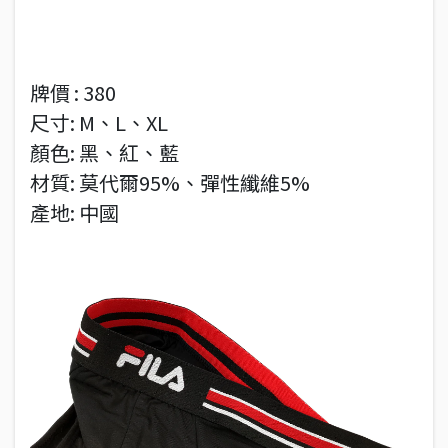
牌價 : 380
尺寸: M、L、XL
顏色: 黑、紅、藍
材質: 莫代爾95%、彈性纖維5%
產地: 中國