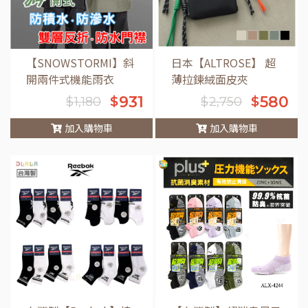
【SNOWSTORMI】斜
日本【ALTROSE】 超
開兩件式機能雨衣
薄拉鍊絨面皮夾
931
580
$
$
$
1,180
$
2,750
加入購物車
加入購物車
車