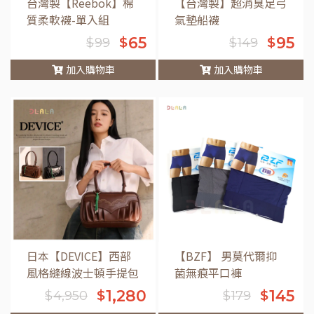
台灣製【Reebok】棉
【台灣製】超消臭足弓
質柔軟襪-單入組
氣墊船襪
65
95
$
$
$
99
$
149
加入購物車
加入購物車
車
日本【DEVICE】西部
【BZF】 男莫代爾抑
風格縫線波士頓手提包
菌無痕平口褲
1,280
145
$
$
$
4,950
$
179