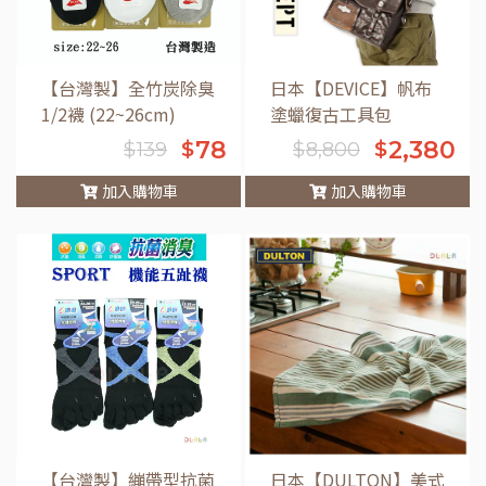
【台灣製】全竹炭除臭
日本【DEVICE】帆布
1/2襪 (22~26cm)
塗蠟復古工具包
78
2,380
$
$
$
139
$
8,800
加入購物車
加入購物車
車
【台灣製】繃帶型抗菌
日本【DULTON】美式