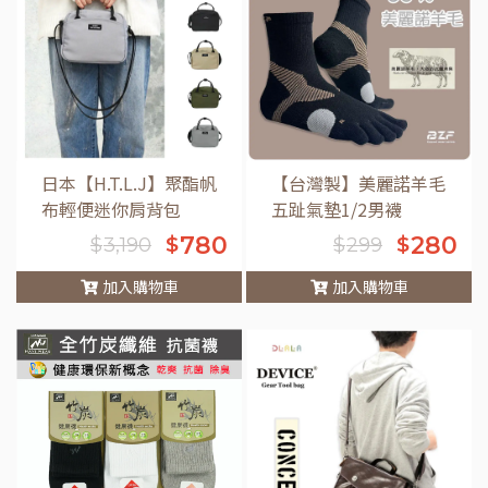
日本【H.T.L.J】聚酯帆
【台灣製】美麗諾羊毛
布輕便迷你肩背包
五趾氣墊1/2男襪
780
280
$
$
$
3,190
$
299
加入購物車
加入購物車
車