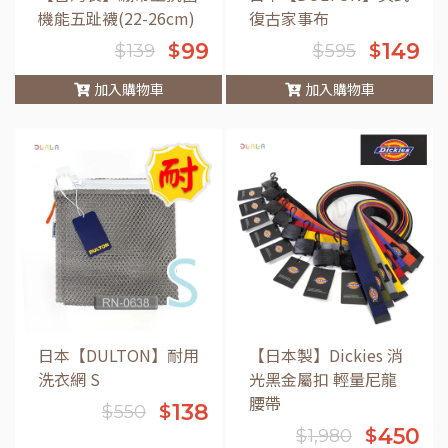
機能五趾襪(22-26cm)
復古家事布
99
149
$
$
$
139
$
595
加入購物車
加入購物車
車
日本【DULTON】耐用
【日本製】Dickies 消
洗衣網 S
光黑金屬扣 輕量尼龍
腰帶
138
$
$
550
450
$
$
1,980