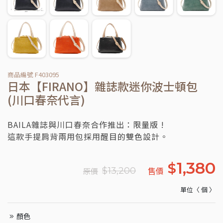
商品編號 F403095
日本【FIRANO】雜誌款迷你波士頓包
(川口春奈代言)
BAILA雜誌與川口春奈合作推出：限量版 !
這款手提肩背兩用包採用醒目的雙色設計。
1,380
$
售價
$
13,200
原價
單位〈 個 〉
顏色