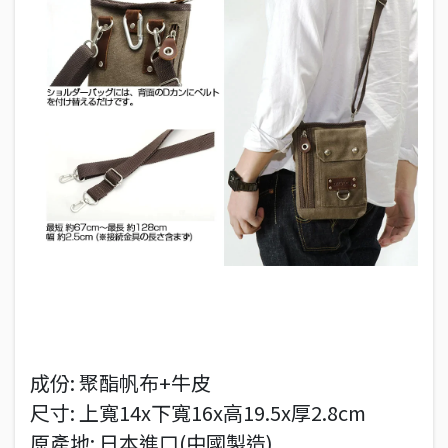
成份: 聚酯帆布+牛皮
尺寸: 上寬14x下寬16x高19.5x厚2.8cm
原產地: 日本進口(中國製造)