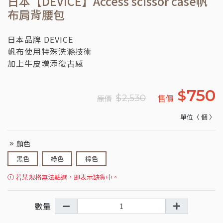
日本【DEVICE】Access scissor case帆
布肩背腰包
日本品牌 DEVICE
帆布使用特殊洗滌技術
加上牛皮增添復古感
750
$
售價
$
2,530
原價
單位〈 個 〉
顏色
黑色
綠色
棕色
若某規格無法點選，即表示缺貨中。
數量