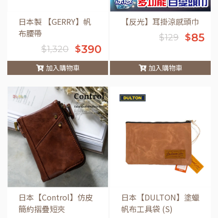
日本製 【GERRY】帆
【反光】耳掛涼感頭巾
布腰帶
85
$
$
129
390
$
$
1,320
加入購物車
加入購物車
車
日本【Control】仿皮
日本【DULTON】塗蠟
簡約摺疊短夾
帆布工具袋 (S)