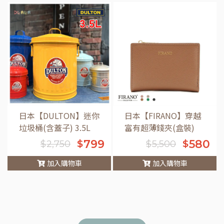
車
日本【DULTON】迷你
日本【FIRANO】穿越
垃圾桶(含蓋子) 3.5L
富有超薄錢夾(盒裝)
799
580
$
$
$
2,750
$
5,500
加入購物車
加入購物車
車