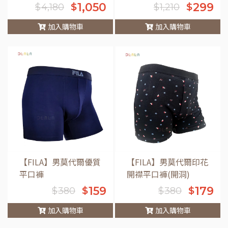
1,050
299
$
$
$
4,180
$
1,210
加入購物車
加入購物車
車
【FILA】男莫代爾優質
【FILA】男莫代爾印花
平口褲
開襟平口褲(開洞)
159
179
$
$
$
380
$
380
加入購物車
加入購物車