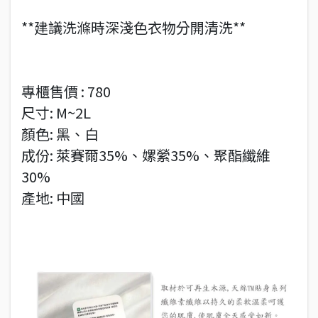
**建議洗滌時深淺色衣物分開清洗**
專櫃售價 : 780
尺寸: M~2L
顏色: 黑、白
成份: 萊賽爾35%、嫘縈35%、聚酯纖維
30%
產地: 中國