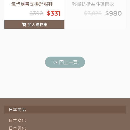
氣墊足弓支撐舒服鞋
輕量抗撕裂斗篷雨衣
331
980
$
$
$
390
$
3,828
加入購物車
車
回上一頁
日本商品
日本女包
日本男包