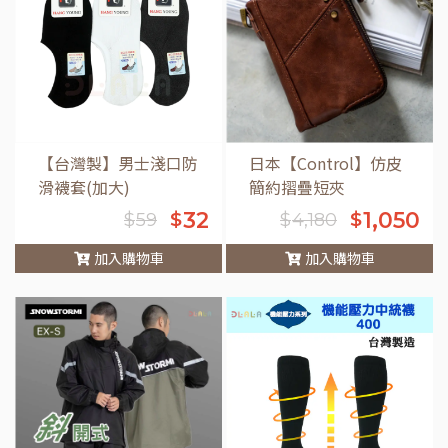
【台灣製】男士淺口防
日本【Control】仿皮
滑襪套(加大)
簡約摺疊短夾
32
1,050
$
$
$
59
$
4,180
加入購物車
加入購物車
車