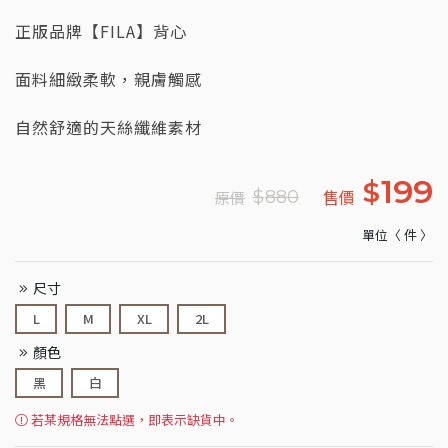
正版品牌【FILA】背心
面料細緻柔軟，親膚觸感
自然舒適的天絲纖維素材
199
$
售價
$
880
原價
單位〈 件 〉
尺寸
L
M
XL
2L
顏色
黑
白
若某規格無法點選，即表示缺貨中。