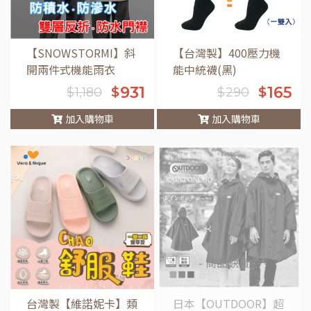
【SNOWSTORMI】斜
【台灣製】400壓力機
開兩件式機能雨衣
能中統襪(黑)
931
165
$
$
$
1,180
$
290
加入購物車
加入購物車
車
- 商品缺貨中 -
台灣製【維諾妮卡】類
日本【OUTDOOR】超