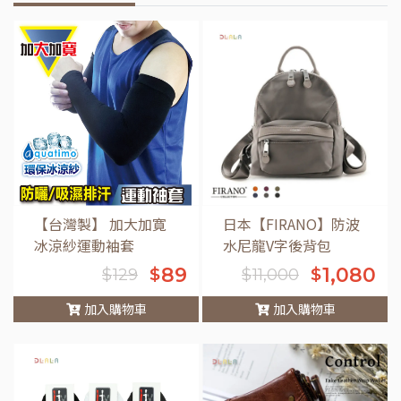
【台灣製】 加大加寛
日本【FIRANO】防波
冰涼紗運動袖套
水尼龍V字後背包
89
1,080
$
$
$
129
$
11,000
加入購物車
加入購物車
車